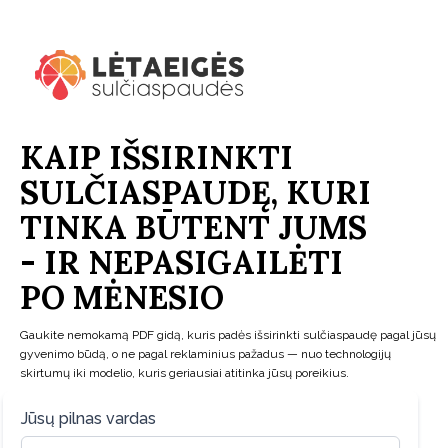
KAIP IŠSIRINKTI
SULČIASPAUDĘ, KURI
TINKA BŪTENT JUMS
- IR NEPASIGAILĖTI
PO MĖNESIO
Gaukite nemokamą PDF gidą, kuris padės išsirinkti sulčiaspaudę pagal jūsų
gyvenimo būdą, o ne pagal reklaminius pažadus — nuo technologijų
skirtumų iki modelio, kuris geriausiai atitinka jūsų poreikius.
Jūsų pilnas vardas