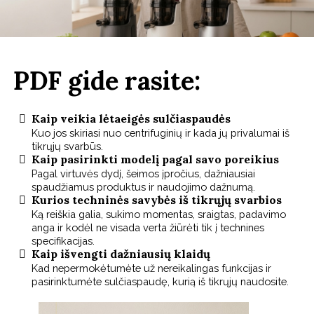
PDF gide rasite:
Kaip veikia lėtaeigės sulčiaspaudės
Kuo jos skiriasi nuo centrifuginių ir kada jų privalumai iš
tikrųjų svarbūs.
Kaip pasirinkti modelį pagal savo poreikius
Pagal virtuvės dydį, šeimos įpročius, dažniausiai
spaudžiamus produktus ir naudojimo dažnumą.
Kurios techninės savybės iš tikrųjų svarbios
Ką reiškia galia, sukimo momentas, sraigtas, padavimo
anga ir kodėl ne visada verta žiūrėti tik į technines
specifikacijas.
Kaip išvengti dažniausių klaidų
Kad nepermokėtumėte už nereikalingas funkcijas ir
pasirinktumėte sulčiaspaudę, kurią iš tikrųjų naudosite.